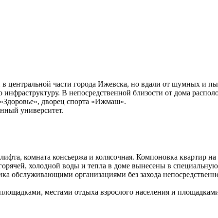
в центральной части города Ижевска, но вдали от шумных и пы
инфраструктуру. В непосредственной близости от дома распол
Здоровье», дворец спорта «Ижмаш».
енный университет.
фта, комната консьержа и колясочная. Компоновка квартир на 
 горячей, холодной воды и тепла в доме вынесены в специальну
ика обслуживающими организациями без захода непосредственно
 площадками, местами отдыха взрослого населения и площадками