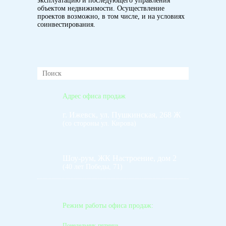
эксплуатацию и последующего управления
объектом недвижимости. Осуществление
проектов возможно, в том числе, и на условиях
соинвестирования.
Адрес офиса продаж
г. Ижевск, ул. Пушкинская, 268 Ж
(со стороны ул. Кирова)
Шоу-рум, ЖК Настроение, дом 2
(40 лет Победы, 71)
Режим работы офиса продаж:
Понедельник-пятница